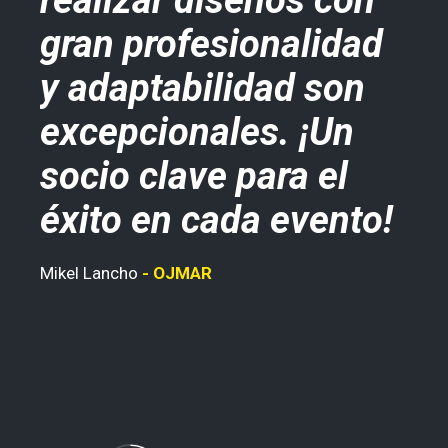
gran profesionalidad
f
er
y adaptabilidad son
l
.
excepcionales. ¡Un
e
s
socio clave para el
Iña
de
éxito en cada evento!
Mikel Lancho
OJMAR