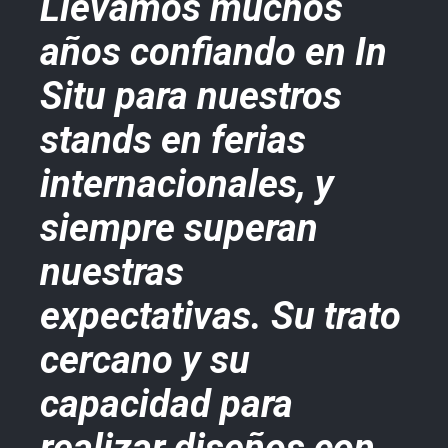
Llevamos muchos
I
años confiando en In
h
e
Situ para nuestros
s
stands en ferias
e
internacionales, y
p
siempre superan
s
n
nuestras
a
expectativas. Su trato
c
cercano y su
p
a
capacidad para
c
er
realizar diseños con
c